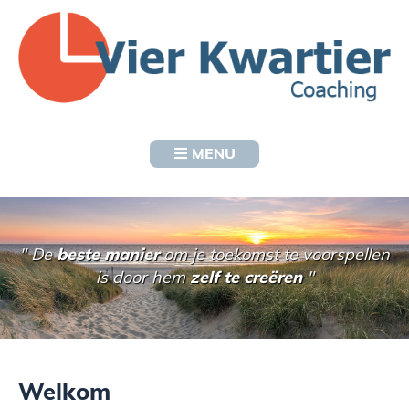
MENU
" De
beste manier
om je toekomst te voorspellen
is door hem
zelf te creëren
"
Welkom